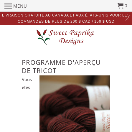
0
MENU
LIVRAISON GRATUITE AU CANADA ET AUX ÉTATS-UNIS POUR LES
COMMANDES DE PLUS DE 200 $ CAD / 150 $ USD
PROGRAMME D'APERÇU
DE TRICOT
Vous
êtes